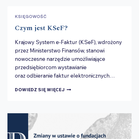
DLA
PRZEDSIĘBIORCÓW
W 2026
KSIĘGOWOŚĆ
Czym jest KSeF?
Krajowy System e-Faktur (KSeF), wdrożony
przez Ministerstwo Finansów, stanowi
nowoczesne narzędzie umożliwiające
przedsiębiorcom wystawianie
oraz odbieranie faktur elektronicznych…
CZYM
DOWIEDZ SIĘ WIĘCEJ
JEST
KSEF?