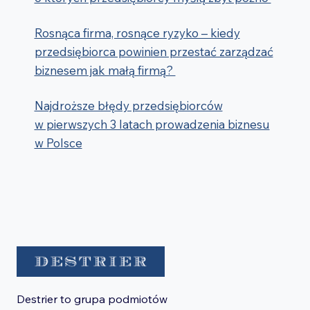
Rosnąca firma, rosnące ryzyko – kiedy
przedsiębiorca powinien przestać zarządzać
biznesem jak małą firmą?
Najdroższe błędy przedsiębiorców
w pierwszych 3 latach prowadzenia biznesu
w Polsce
Destrier to grupa podmiotów