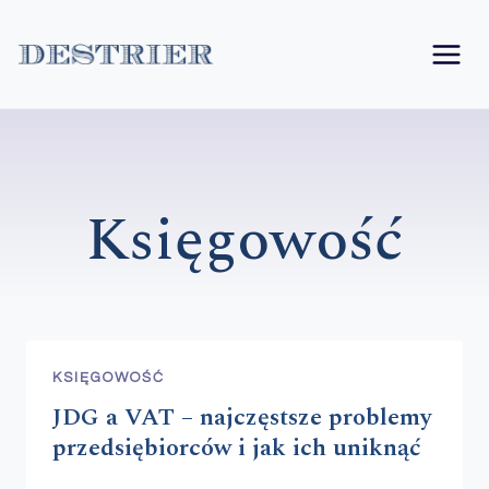
Przejdź
do
treści
Księgowość
KSIĘGOWOŚĆ
JDG a VAT – najczęstsze problemy
przedsiębiorców i jak ich uniknąć