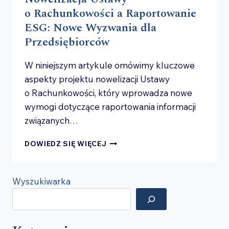
o Rachunkowości a Raportowanie
ESG: Nowe Wyzwania dla
Przedsiębiorców
W niniejszym artykule omówimy kluczowe
aspekty projektu nowelizacji Ustawy
o Rachunkowości, który wprowadza nowe
wymogi dotyczące raportowania informacji
związanych…
NOWELIZACJA
DOWIEDZ SIĘ WIĘCEJ
USTAWY
O RACHUNKOWOŚCI
A RAPORTOWANIE
Wyszukiwarka
ESG:
NOWE
WYZWANIA
DLA
PRZEDSIĘBIORCÓW