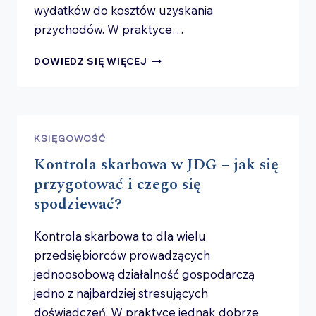
wydatków do kosztów uzyskania
przychodów. W praktyce…
KOSZTY
DOWIEDZ SIĘ WIĘCEJ
W JDG
–
CO NAPRAWDĘ
MOŻNA
WRZUCIĆ
KSIĘGOWOŚĆ
W KOSZTY,
Kontrola skarbowa w JDG – jak się
A CO JEST
RYZYKOWNE?
przygotować i czego się
spodziewać?
Kontrola skarbowa to dla wielu
przedsiębiorców prowadzących
jednoosobową działalność gospodarczą
jedno z najbardziej stresujących
doświadczeń. W praktyce jednak dobrze