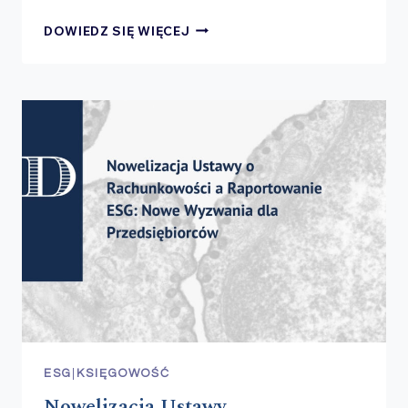
ZAPOWIADANE
DOWIEDZ SIĘ WIĘCEJ
ZMIANY
W USTAWIE
O FUNDACJACH
RODZINNYCH
–
NOWE
PRZEPISY
PODATKOWE
OD 2025
ROKU
ESG
|
KSIĘGOWOŚĆ
Nowelizacja Ustawy