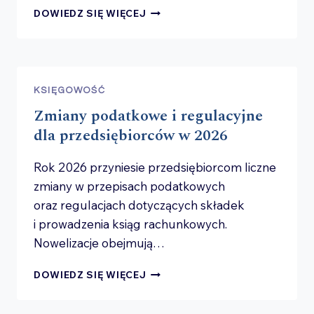
KSEF
DOWIEDZ SIĘ WIĘCEJ
A CODZIENNE
ROZLICZENIA
FIRM
–
OBSZARY
KSIĘGOWOŚĆ
NAJWIĘKSZEGO
Zmiany podatkowe i regulacyjne
RYZYKA
dla przedsiębiorców w 2026
Rok 2026 przyniesie przedsiębiorcom liczne
zmiany w przepisach podatkowych
oraz regulacjach dotyczących składek
i prowadzenia ksiąg rachunkowych.
Nowelizacje obejmują…
ZMIANY
DOWIEDZ SIĘ WIĘCEJ
PODATKOWE
I REGULACYJNE