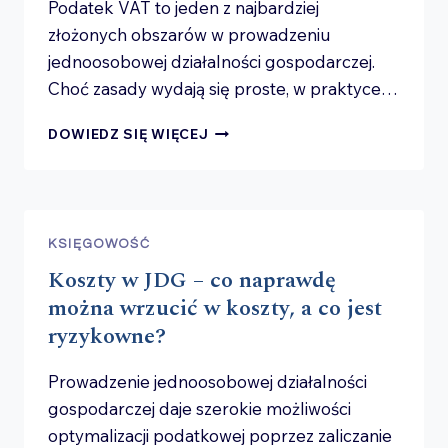
Podatek VAT to jeden z najbardziej
złożonych obszarów w prowadzeniu
jednoosobowej działalności gospodarczej.
Choć zasady wydają się proste, w praktyce…
JDG
DOWIEDZ SIĘ WIĘCEJ
A VAT
–
NAJCZĘSTSZE
PROBLEMY
PRZEDSIĘBIORCÓW
KSIĘGOWOŚĆ
I JAK
Koszty w JDG – co naprawdę
ICH
UNIKNĄĆ
można wrzucić w koszty, a co jest
ryzykowne?
Prowadzenie jednoosobowej działalności
gospodarczej daje szerokie możliwości
optymalizacji podatkowej poprzez zaliczanie