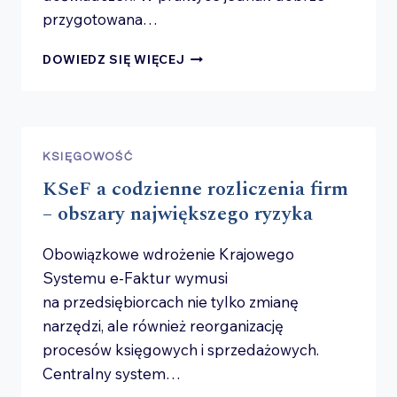
przygotowana…
KONTROLA
DOWIEDZ SIĘ WIĘCEJ
SKARBOWA
W JDG
–
JAK
SIĘ
KSIĘGOWOŚĆ
PRZYGOTOWAĆ
KSeF a codzienne rozliczenia firm
I CZEGO
SIĘ
– obszary największego ryzyka
SPODZIEWAĆ?
Obowiązkowe wdrożenie Krajowego
Systemu e-Faktur wymusi
na przedsiębiorcach nie tylko zmianę
narzędzi, ale również reorganizację
procesów księgowych i sprzedażowych.
Centralny system…