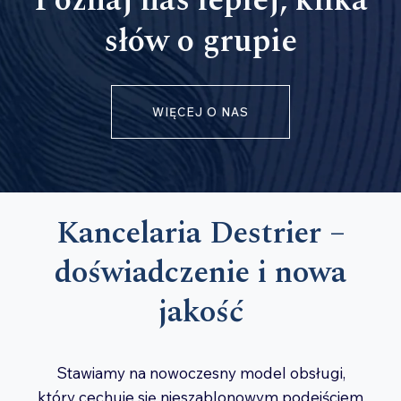
Poznaj nas lepiej, kilka
słów o grupie
WIĘCEJ O NAS
Kancelaria
Destrier –
doświadczenie i nowa
jakość
Stawiamy na nowoczesny model obsługi,
który cechuje się nieszablonowym podejściem