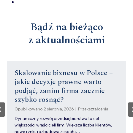
Bądź na bieżąco
z aktualnościami
Jak przygotować firmę
na inwestora? 10 obszarów,
które fundusz sprawdzi
przed inwestycją
Opublikowano
2 sierpnia, 2026
|
Fuzje i przejęcia (M&A)
Pozyskanie inwestora to dla wielu przedsiębiorców
jeden z najważniejszych momentów w rozwoju firmy.