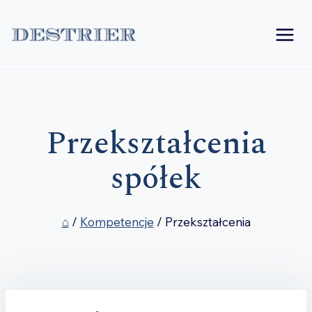
Przejdź
do
treści
Przekształcenia
spółek
⌂
/
Kompetencje
/
Przekształcenia