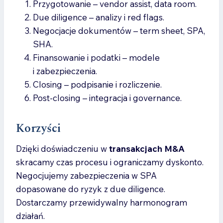
Przygotowanie – vendor assist, data room.
z Nami!
Due diligence – analizy i red flags.
Zachęcamy do bezpłatnej konsultacji,
Negocjacje dokumentów – term sheet, SPA,
podczas której omówimy indywidualne
SHA.
potrzeby Twojej firmy. Z Kancelarią
Finansowanie i podatki – modele
Destrier zyskasz partnera, który zatroszczy
i zabezpieczenia.
się zarówno o aspekty prawne, jak
Closing – podpisanie i rozliczenie.
i finansowe Twojej działalności.
Post-closing – integracja i governance.
Korzyści
Dzięki doświadczeniu w
transakcjach M&A
skracamy czas procesu i ograniczamy dyskonto.
Negocjujemy zabezpieczenia w SPA
dopasowane do ryzyk z due diligence.
Dostarczamy przewidywalny harmonogram
działań.