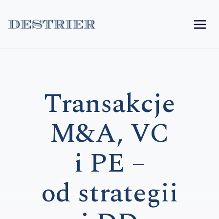
Przejdź
do
treści
Transakcje
M&A, VC
i PE –
od strategii