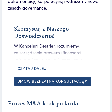
dokumentację korporacyjną i wdrażamy nowe
zasady governance.
Skorzystaj z Naszego
Doświadczenia!
W Kancelarii Destrier, rozumiemy,
że zarządzanie prawem i finansami
jednocześnie może być wyzwaniem.
Dlatego nasz zespół specjalistów jest
CZYTAJ DALEJ
gotów zająć się Twoimi sprawami,
umożliwiając Ci skoncentrowanie się
UMÓW BEZPŁATNĄ KONSULTACJĘ
na rozwoju Twojego biznesu.
Zainwestuj w Synergię Prawa
Proces M&A krok po kroku
i Finansów – Skontaktuj się