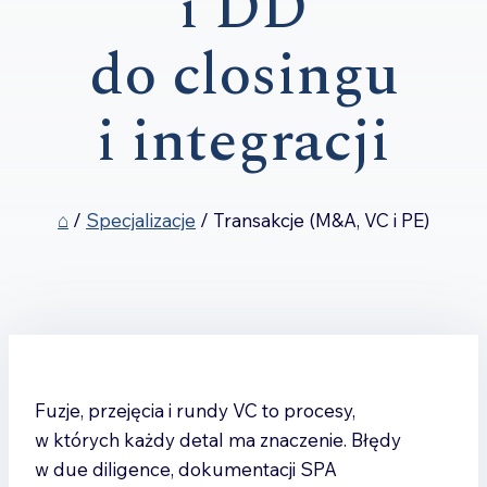
i DD
do closingu
i integracji
⌂
/
Specjalizacje
/
Transakcje (M&A, VC i PE)
Fuzje, przejęcia i rundy VC to procesy,
w których każdy detal ma znaczenie. Błędy
w due diligence, dokumentacji SPA