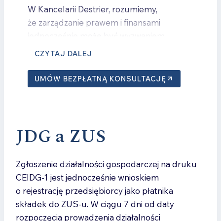
W Kancelarii Destrier, rozumiemy,
że zarządzanie prawem i finansami
jednocześnie może być wyzwaniem.
Dlatego nasz zespół specjalistów jest
CZYTAJ DALEJ
gotów zająć się Twoimi sprawami,
umożliwiając Ci skoncentrowanie się
UMÓW BEZPŁATNĄ KONSULTACJĘ
na rozwoju Twojego biznesu.
Zainwestuj w Synergię Prawa
JDG a ZUS
i Finansów – Skontaktuj się
z Nami!
Zgłoszenie działalności gospodarczej na druku
Zachęcamy do bezpłatnej konsultacji,
CEIDG-1 jest jednocześnie wnioskiem
podczas której omówimy indywidualne
o rejestrację przedsiębiorcy jako płatnika
potrzeby Twojej firmy. Z Kancelarią
składek do ZUS-u. W ciągu 7 dni od daty
Destrier zyskasz partnera, który zatroszczy
rozpoczęcia prowadzenia działalności