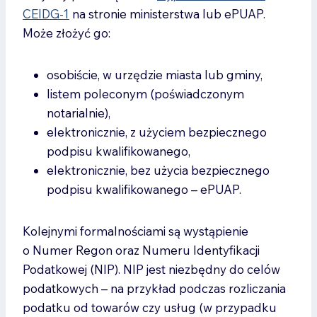
potrzeby Twojej firmy. Z Kancelarią
CEIDG-1
na stronie ministerstwa lub ePUAP.
Destrier zyskasz partnera, który zatroszczy
Może złożyć go:
się zarówno o aspekty prawne, jak
i finansowe Twojej działalności.
osobiście, w urzędzie miasta lub gminy,
listem poleconym (poświadczonym
notarialnie),
elektronicznie, z użyciem bezpiecznego
podpisu kwalifikowanego,
elektronicznie, bez użycia bezpiecznego
podpisu kwalifikowanego – ePUAP.
Kolejnymi formalnościami są wystąpienie
o Numer Regon oraz Numeru Identyfikacji
Podatkowej (NIP). NIP jest niezbędny do celów
podatkowych – na przykład podczas rozliczania
podatku od towarów czy usług (w przypadku