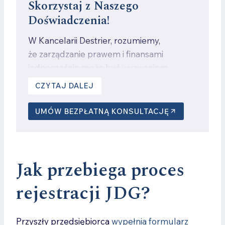
Skorzystaj z Naszego
Doświadczenia!
W Kancelarii Destrier, rozumiemy,
że zarządzanie prawem i finansami
jednocześnie może być wyzwaniem.
Dlatego nasz zespół specjalistów jest
CZYTAJ DALEJ
gotów zająć się Twoimi sprawami,
umożliwiając Ci skoncentrowanie się
UMÓW BEZPŁATNĄ KONSULTACJĘ
na rozwoju Twojego biznesu.
Zainwestuj w Synergię Prawa
Jak przebiega proces
i Finansów – Skontaktuj się
z Nami!
rejestracji JDG?
Zachęcamy do bezpłatnej konsultacji,
podczas której omówimy indywidualne
Przyszły przedsiębiorca
wypełnia formularz