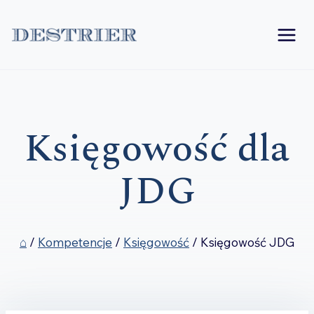
Przejdź
do
treści
Księgowość dla
JDG
⌂
/
Kompetencje
/
Księgowość
/
Księgowość JDG