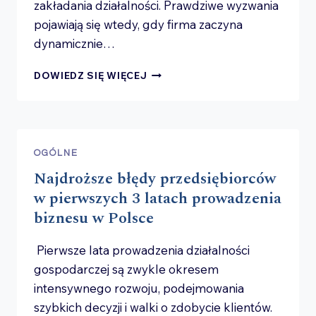
zakładania działalności. Prawdziwe wyzwania
pojawiają się wtedy, gdy firma zaczyna
dynamicznie…
ROSNĄCA
DOWIEDZ SIĘ WIĘCEJ
FIRMA,
ROSNĄCE
RYZYKO
–
KIEDY
OGÓLNE
PRZEDSIĘBIORCA
Najdroższe błędy przedsiębiorców
POWINIEN
PRZESTAĆ
w pierwszych 3 latach prowadzenia
ZARZĄDZAĆ
biznesu w Polsce
BIZNESEM
JAK
Pierwsze lata prowadzenia działalności
MAŁĄ
FIRMĄ?
gospodarczej są zwykle okresem
intensywnego rozwoju, podejmowania
szybkich decyzji i walki o zdobycie klientów.