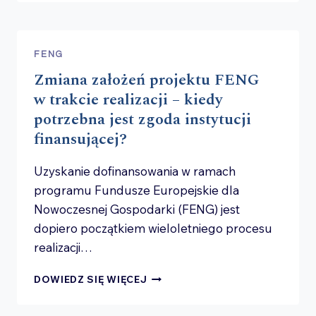
Z O.O.
CZY FUNDACJA
RODZINNA?
JAK
FENG
DOBRAĆ
Zmiana założeń projektu FENG
STRUKTURĘ
DO ETAPU
w trakcie realizacji – kiedy
ROZWOJU
potrzebna jest zgoda instytucji
BIZNESU
finansującej?
Uzyskanie dofinansowania w ramach
programu Fundusze Europejskie dla
Nowoczesnej Gospodarki (FENG) jest
dopiero początkiem wieloletniego procesu
realizacji…
ZMIANA
DOWIEDZ SIĘ WIĘCEJ
ZAŁOŻEŃ
PROJEKTU