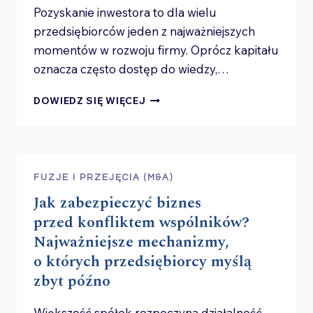
ROSNĄĆ?
Pozyskanie inwestora to dla wielu
przedsiębiorców jeden z najważniejszych
momentów w rozwoju firmy. Oprócz kapitału
oznacza często dostęp do wiedzy,…
JAK
DOWIEDZ SIĘ WIĘCEJ
PRZYGOTOWAĆ
FIRMĘ
NA INWESTORA?
10
OBSZARÓW,
FUZJE I PRZEJĘCIA (M&A)
KTÓRE
Jak zabezpieczyć biznes
FUNDUSZ
SPRAWDZI
przed konfliktem wspólników?
PRZED INWESTYCJĄ
Najważniejsze mechanizmy,
o których przedsiębiorcy myślą
zbyt późno
Większość spółek rozpoczyna działalność