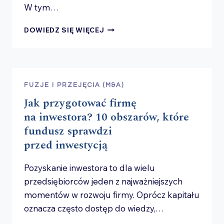
W tym…
NAJDROŻSZE
DOWIEDZ SIĘ WIĘCEJ
BŁĘDY
PRZEDSIĘBIORCÓW
W PIERWSZYCH
3
LATACH
FUZJE I PRZEJĘCIA (M&A)
PROWADZENIA
Jak przygotować firmę
BIZNESU
W POLSCE
na inwestora? 10 obszarów, które
fundusz sprawdzi
przed inwestycją
Pozyskanie inwestora to dla wielu
przedsiębiorców jeden z najważniejszych
momentów w rozwoju firmy. Oprócz kapitału
oznacza często dostęp do wiedzy,…