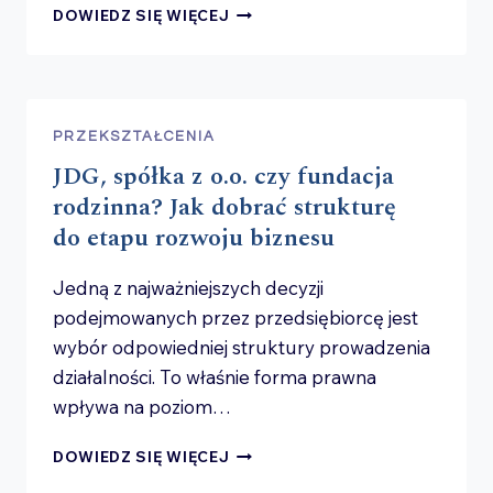
JAK
DOWIEDZ SIĘ WIĘCEJ
PRZYGOTOWAĆ
FIRMĘ
NA INWESTORA?
10
OBSZARÓW,
PRZEKSZTAŁCENIA
KTÓRE
JDG, spółka z o.o. czy fundacja
FUNDUSZ
SPRAWDZI
rodzinna? Jak dobrać strukturę
PRZED INWESTYCJĄ
do etapu rozwoju biznesu
Jedną z najważniejszych decyzji
podejmowanych przez przedsiębiorcę jest
wybór odpowiedniej struktury prowadzenia
działalności. To właśnie forma prawna
wpływa na poziom…
JDG,
DOWIEDZ SIĘ WIĘCEJ
SPÓŁKA