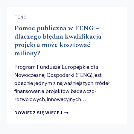
FENG
W TRAKCIE
REALIZACJI
FENG
–
Pomoc publiczna w FENG –
KIEDY
POTRZEBNA
dlaczego błędna kwalifikacja
JEST
projektu może kosztować
ZGODA
miliony?
INSTYTUCJI
FINANSUJĄCEJ?
Program Fundusze Europejskie dla
Nowoczesnej Gospodarki (FENG) jest
obecnie jednym z najważniejszych źródeł
finansowania projektów badawczo-
rozwojowych, innowacyjnych…
POMOC
DOWIEDZ SIĘ WIĘCEJ
PUBLICZNA
W FENG
–