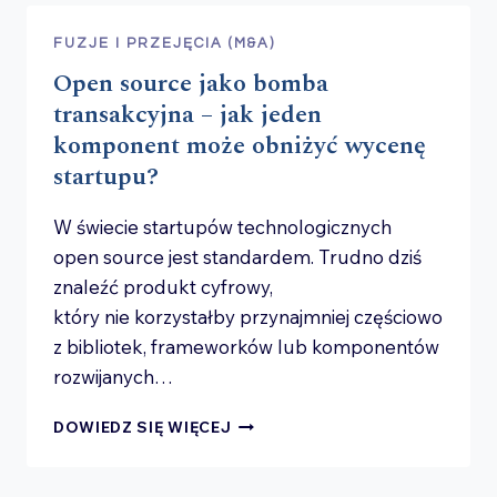
DLACZEGO
BŁĘDNA
FUZJE I PRZEJĘCIA (M&A)
KWALIFIKACJA
Open source jako bomba
PROJEKTU
MOŻE
transakcyjna – jak jeden
KOSZTOWAĆ
komponent może obniżyć wycenę
MILIONY?
startupu?
W świecie startupów technologicznych
open source jest standardem. Trudno dziś
znaleźć produkt cyfrowy,
który nie korzystałby przynajmniej częściowo
z bibliotek, frameworków lub komponentów
rozwijanych…
OPEN SOURCE JAKO
DOWIEDZ SIĘ WIĘCEJ
BOMBA
TRANSAKCYJNA
–