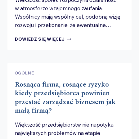
w atmosferze wzajemnego zaufania.
Wspólnicy mają wspólny cel, podobną wizję
rozwoju i przekonanie, że ewentualne…
JAK
DOWIEDZ SIĘ WIĘCEJ
ZABEZPIECZYĆ
BIZNES
PRZED KONFLIKTEM
WSPÓLNIKÓW?
NAJWAŻNIEJSZE
OGÓLNE
MECHANIZMY,
Rosnąca firma, rosnące ryzyko –
O KTÓRYCH PRZEDSIĘBIORCY
MYŚLĄ
kiedy przedsiębiorca powinien
ZBYT
przestać zarządzać biznesem jak
PÓŹNO
małą firmą?
Większość przedsiębiorstw nie napotyka
największych problemów na etapie