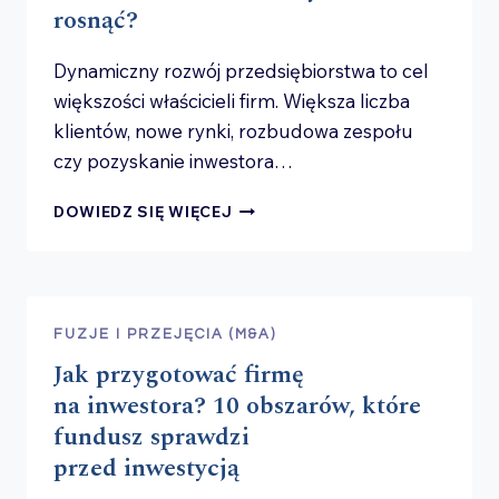
rosnąć?
Dynamiczny rozwój przedsiębiorstwa to cel
większości właścicieli firm. Większa liczba
klientów, nowe rynki, rozbudowa zespołu
czy pozyskanie inwestora…
SKALOWANIE
DOWIEDZ SIĘ WIĘCEJ
BIZNESU
W POLSCE
–
JAKIE
DECYZJE
FUZJE I PRZEJĘCIA (M&A)
PRAWNE
Jak przygotować firmę
WARTO
PODJĄĆ,
na inwestora? 10 obszarów, które
ZANIM
fundusz sprawdzi
FIRMA
przed inwestycją
ZACZNIE
SZYBKO