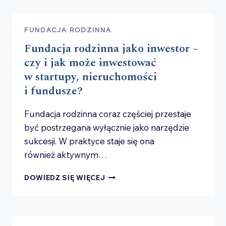
RODZINNEJ
–
KIEDY
FUNDACJA RODZINNA
POJAWIA
Fundacja rodzinna jako inwestor –
SIĘ
PODATEK,
czy i jak może inwestować
MIMO
w startupy, nieruchomości
ŻE MIAŁO
i fundusze?
GO NIE BYĆ?
Fundacja rodzinna coraz częściej przestaje
być postrzegana wyłącznie jako narzędzie
sukcesji. W praktyce staje się ona
również aktywnym…
FUNDACJA
DOWIEDZ SIĘ WIĘCEJ
RODZINNA
JAKO
INWESTOR
–