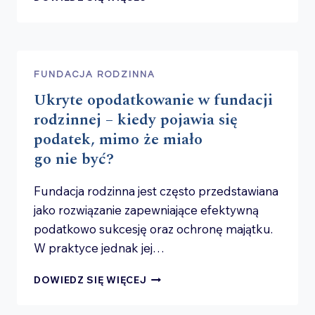
A FUNDACJA
RODZINNA
–
CZY TO IDEALNE
POŁĄCZENIE
FUNDACJA RODZINNA
DLA
Ukryte opodatkowanie w fundacji
INWESTORA
PRYWATNEGO?
rodzinnej – kiedy pojawia się
podatek, mimo że miało
go nie być?
Fundacja rodzinna jest często przedstawiana
jako rozwiązanie zapewniające efektywną
podatkowo sukcesję oraz ochronę majątku.
W praktyce jednak jej…
UKRYTE
DOWIEDZ SIĘ WIĘCEJ
OPODATKOWANIE
W FUNDACJI