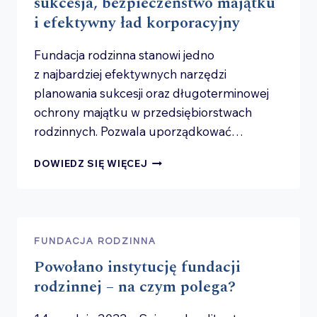
sukcesja, bezpieczeństwo majątku
i efektywny ład korporacyjny
Fundacja rodzinna stanowi jedno
z najbardziej efektywnych narzędzi
planowania sukcesji oraz długoterminowej
ochrony majątku w przedsiębiorstwach
rodzinnych. Pozwala uporządkować…
FUNDACJA
DOWIEDZ SIĘ WIĘCEJ
RODZINNA:
STABILNA
SUKCESJA,
BEZPIECZEŃSTWO
MAJĄTKU
FUNDACJA RODZINNA
I EFEKTYWNY
Powołano instytucję fundacji
ŁAD
KORPORACYJNY
rodzinnej – na czym polega?