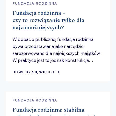
CZY I JAK
FUNDACJA RODZINNA
MOŻE
Fundacja rodzinna –
INWESTOWAĆ
W STARTUPY,
czy to rozwiązanie tylko dla
NIERUCHOMOŚCI
najzamożniejszych?
I FUNDUSZE?
W debacie publicznej fundacja rodzinna
bywa przedstawiana jako narzędzie
zarezerwowane dla największych majątków.
W praktyce jest to jednak konstrukcja…
FUNDACJA
DOWIEDZ SIĘ WIĘCEJ
RODZINNA
–
CZY TO ROZWIĄZANIE
TYLKO DLA
NAJZAMOŻNIEJSZYCH?
FUNDACJA RODZINNA
Fundacja rodzinna: stabilna