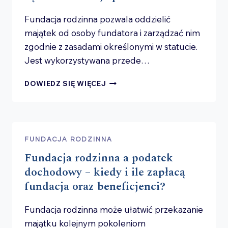
Fundacja rodzinna pozwala oddzielić
majątek od osoby fundatora i zarządzać nim
zgodnie z zasadami określonymi w statucie.
Jest wykorzystywana przede…
MAJĄTEK
DOWIEDZ SIĘ WIĘCEJ
W FUNDACJI
RODZINNEJ
–
CO MOŻNA
WNIEŚĆ
FUNDACJA RODZINNA
I JAKIE
Fundacja rodzinna a podatek
SĄ KONSEKWENCJE
PODATKOWE?
dochodowy – kiedy i ile zapłacą
fundacja oraz beneficjenci?
Fundacja rodzinna może ułatwić przekazanie
majątku kolejnym pokoleniom