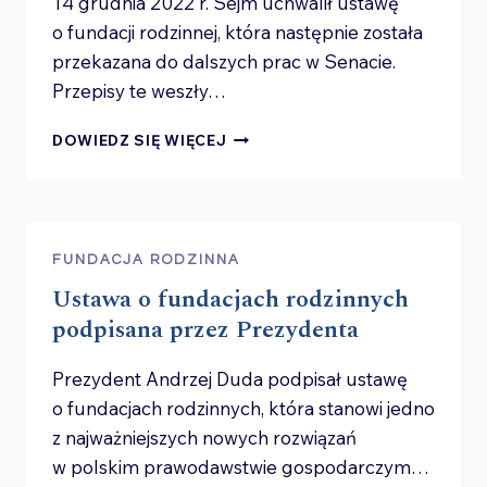
14 grudnia 2022 r. Sejm uchwalił ustawę
o fundacji rodzinnej, która następnie została
przekazana do dalszych prac w Senacie.
Przepisy te weszły…
POWOŁANO
DOWIEDZ SIĘ WIĘCEJ
INSTYTUCJĘ
FUNDACJI
RODZINNEJ
–
NA CZYM
FUNDACJA RODZINNA
POLEGA?
Ustawa o fundacjach rodzinnych
podpisana przez Prezydenta
Prezydent Andrzej Duda podpisał ustawę
o fundacjach rodzinnych, która stanowi jedno
z najważniejszych nowych rozwiązań
w polskim prawodawstwie gospodarczym…