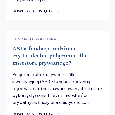
BENEFICJENCI
DOWIEDZ SIĘ WIĘCEJ
FUNDACJI
RODZINNEJ
–
KTO
MOŻE
FUNDACJA RODZINNA
NIMI
ASI a fundacja rodzinna –
ZOSTAĆ
I JAKIE
czy to idealne połączenie dla
MAJĄ
inwestora prywatnego?
PRAWA?
Połączenie alternatywnej spółki
inwestycyjnej (ASI) z fundacją rodzinną
to jedna z bardziej zaawansowanych struktur
wykorzystywanych przez inwestorów
prywatnych. Łączy ona elastyczność…
ASI
DOWIEDZ SIĘ WIĘCEJ