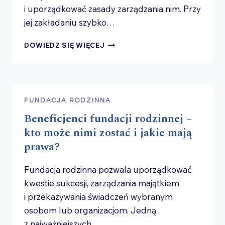
i uporządkować zasady zarządzania nim. Przy
jej zakładaniu szybko…
FUNDACJA
DOWIEDZ SIĘ WIĘCEJ
RODZINNA
A PODATEK
DOCHODOWY
–
KIEDY
FUNDACJA RODZINNA
I ILE
Beneficjenci fundacji rodzinnej –
ZAPŁACĄ
FUNDACJA
kto może nimi zostać i jakie mają
ORAZ BENEFICJENCI?
prawa?
Fundacja rodzinna pozwala uporządkować
kwestie sukcesji, zarządzania majątkiem
i przekazywania świadczeń wybranym
osobom lub organizacjom. Jedną
z najważniejszych…