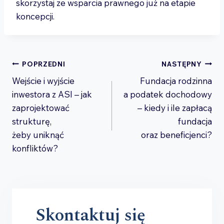
skorzystaj ze wsparcia prawnego już na etapie
koncepcji.
Nawigacja
POPRZEDNI
NASTĘPNY
Wejście i wyjście
Fundacja rodzinna
wpisu
inwestora z ASI – jak
a podatek dochodowy
zaprojektować
– kiedy i ile zapłacą
strukturę,
fundacja
żeby uniknąć
oraz beneficjenci?
konfliktów?
Skontaktuj się