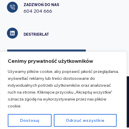
ZADZWOŃ DO NAS
604 204 666
DESTRIERLAT
FORMULARZ KONTAKTOWY
Cenimy prywatność użytkowników
Używamy plików cookie, aby poprawić jakość przeglądania,
wyświetlać reklamy lub treści dostosowane do
indywidualnych potrzeb użytkowników oraz analizować
Realizacja:
Verseo.pl
ruch na stronie. Kliknięcie przycisku „Akceptuj wszystkie”
oznacza zgodę na wykorzystywanie przez nas plików
Regulamin
cookie.
Polityka prywatności
Dostosuj
Odrzuć wszystkie