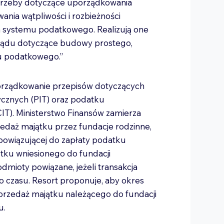
otrzeby dotyczące uporządkowania
nia wątpliwości i rozbieżności
ia systemu podatkowego. Realizują one
ądu dotyczące budowy prostego,
u podatkowego.”
orządkowanie przepisów dotyczących
cznych (PIT) oraz podatku
). Ministerstwo Finansów zamierza
daż majątku przez fundacje rodzinne,
bowiązującej do zapłaty podatku
tku wniesionego do fundacji
dmioty powiązane, jeżeli transakcja
 czasu. Resort proponuje, aby okres
 sprzedaż majątku należącego do fundacji
u.