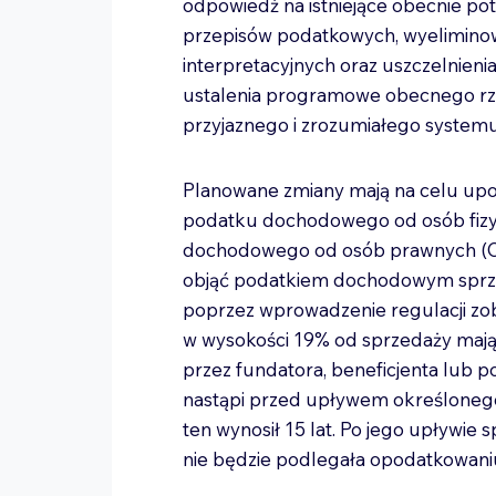
odpowiedź na istniejące obecnie p
przepisów podatkowych, wyeliminowa
interpretacyjnych oraz uszczelnien
ustalenia programowe obecnego rz
przyjaznego i zrozumiałego system
Planowane zmiany mają na celu up
podatku dochodowego od osób fizy
dochodowego od osób prawnych (CIT
objąć podatkiem dochodowym sprze
poprzez wprowadzenie regulacji zo
w wysokości 19% od sprzedaży mają
przez fundatora, beneficjenta lub po
nastąpi przed upływem określonego
ten wynosił 15 lat. Po jego upływie
nie będzie podlegała opodatkowani