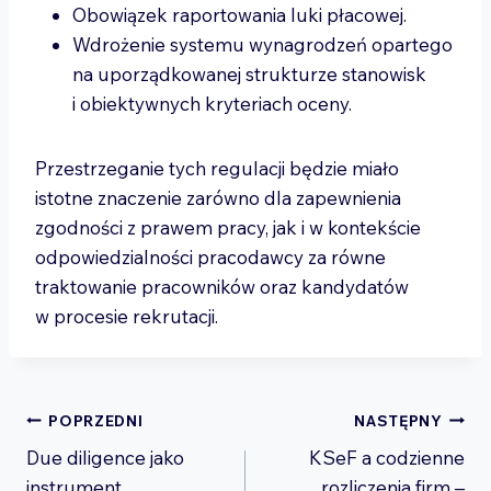
Obowiązek raportowania luki płacowej.
Wdrożenie systemu wynagrodzeń opartego
na uporządkowanej strukturze stanowisk
i obiektywnych kryteriach oceny.
Przestrzeganie tych regulacji będzie miało
istotne znaczenie zarówno dla zapewnienia
zgodności z prawem pracy, jak i w kontekście
odpowiedzialności pracodawcy za równe
traktowanie pracowników oraz kandydatów
w procesie rekrutacji.
Nawigacja
POPRZEDNI
NASTĘPNY
Due diligence jako
KSeF a codzienne
wpisu
instrument
rozliczenia firm –