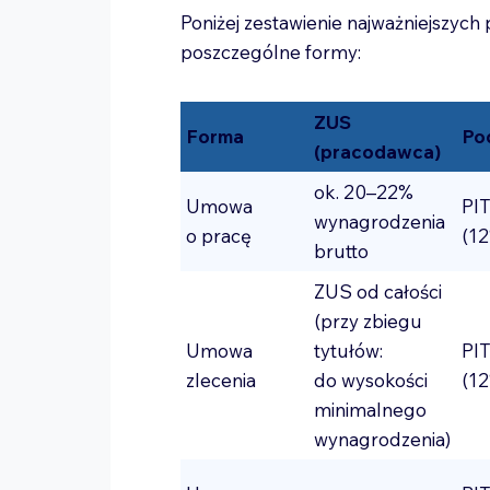
Poniżej zestawienie najważniejszyc
poszczególne formy:
ZUS
Forma
Po
(pracodawca)
ok. 20–22%
Umowa
PIT
wynagrodzenia
o pracę
(1
brutto
ZUS od całości
(przy zbiegu
Umowa
tytułów:
PIT
zlecenia
do wysokości
(1
minimalnego
wynagrodzenia)