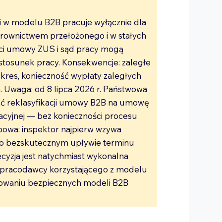
gi w modelu B2B pracuje wyłącznie dla
 kierownictwem przełożonego i w stałych
ści umowy ZUS i sąd pracy mogą
 stosunek pracy. Konsekwencje: zaległe
okres, konieczność wypłaty zaległych
 Uwaga: od 8 lipca 2026 r. Państwowa
ać reklasyfikacji umowy B2B na umowę
racyjnej — bez konieczności procesu
owa: inspektor najpierw wzywa
 po bezskutecznym upływie terminu
ecyzja jest natychmiast wykonalna
go pracodawcy korzystającego z modelu
ktowaniu bezpiecznych modeli B2B