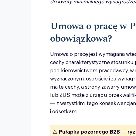
do kwoty minimalnego wynagrodzen
Umowa o pracę w Po
obowiązkowa?
Umowa o pracę jest wymagana wtedy,
cechy charakterystyczne stosunku 
pod kierownictwem pracodawcy, w mi
wyznaczonym, osobiście i za wynagr
ma te cechy, a strony zawarły umowę
lub ZUS może z urzędu przekwalifi
— z wszystkimi tego konsekwencjami
i odsetkami.
⚠️
Pułapka pozornego B2B — ryz