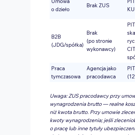
Umowa
PI
Brak ZUS
o dzieło
KU
PIT
Brak
ska
B2B
(po stronie
ryc
(JDG/spółka)
wykonawcy)
CIT
sp
Praca
Agencja jako
PIT
tymczasowa
pracodawca
(1
Uwaga: ZUS pracodawcy przy umowi
wynagrodzenia brutto — realne kosz
niż kwota brutto. Przy umowie zlece
kwoty wynagrodzenia; jeśli zleceni
o pracę lub inne tytuły ubezpieczen