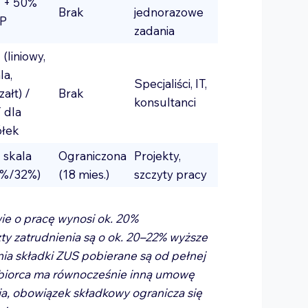
T + 50%
Brak
jednorazowe
P
zadania
 (liniowy,
la,
Specjaliści, IT,
załt) /
Brak
konsultanci
 dla
ółek
 skala
Ograniczona
Projekty,
2%/32%)
(18 mies.)
szczyty pracy
e o pracę wynosi ok. 20%
ty zatrudnienia są o ok. 20–22% wyższe
nia składki ZUS pobierane są od pełnej
obiorca ma równocześnie inną umowę
ia, obowiązek składkowy ogranicza się