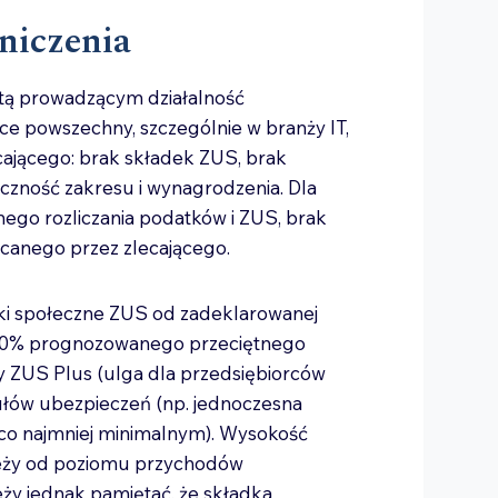
niczenia
stą prowadzącym działalność
ce powszechny, szczególnie w branży IT,
ecającego: brak składek ZUS, brak
czność zakresu i wynagrodzenia. Dla
ego rozliczania podatków i ZUS, brak
acanego przez zlecającego.
ki społeczne ZUS od zadeklarowanej
60% prognozowanego przeciętnego
y ZUS Plus (ulga dla przedsiębiorców
tułów ubezpieczeń (np. jednoczesna
o najmniej minimalnym). Wysokość
eży od poziomu przychodów
eży jednak pamiętać, że składka