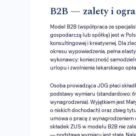
B2B — zalety i ogra
Model B2B (współpraca ze specjali
gospodarczą lub spółkę) jest w Pols
konsultingowej i kreatywnej. Dla zl
okresu wypowiedzenia, pełna elasty
wykonawcy: konieczność samodzieln
urlopu i zwolnienia lekarskiego opł
Osoba prowadząca JDG płaci skład
podstawy wymiaru (standardowo: 
wynagrodzenia). Wyjątkiem jest Mał
o niskich dochodach) oraz zbieg ty
umowa o pracę z wynagrodzeniem c
składek ZUS w modelu B2B nie zal
— podstawa wymiaru jest stała. Nal