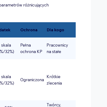
h parametrów różnicujących
datek
Ochrona
Dla kogo
 skala
Pełna
Pracownicy
2%/32%)
ochrona KP
na stałe
 skala
Krótkie
Ograniczona
2%/32%)
zlecenia
Twórcy,