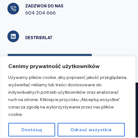
ZADZWOŃ DO NAS
604 204 666
DESTRIERLAT
FORMULARZ KONTAKTOWY
Cenimy prywatność użytkowników
Używamy plików cookie, aby poprawić jakość przeglądania,
wyświetlać reklamy lub treści dostosowane do
indywidualnych potrzeb użytkowników oraz analizować
Realizacja:
Verseo.pl
ruch na stronie. Kliknięcie przycisku „Akceptuj wszystkie”
oznacza zgodę na wykorzystywanie przez nas plików
Regulamin
cookie.
Polityka prywatności
Dostosuj
Odrzuć wszystkie