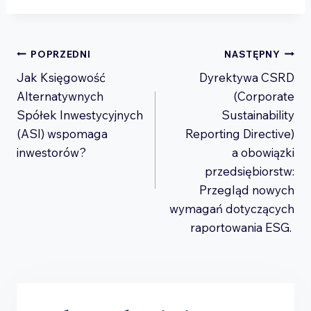
Nawigacja
POPRZEDNI
NASTĘPNY
Jak Księgowość
Dyrektywa CSRD
wpisu
Alternatywnych
(Corporate
Spółek Inwestycyjnych
Sustainability
(ASI) wspomaga
Reporting Directive)
inwestorów?
a obowiązki
przedsiębiorstw:
Przegląd nowych
wymagań dotyczących
raportowania ESG.