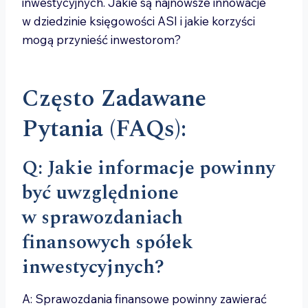
inwestycyjnych. Jakie są najnowsze innowacje
w dziedzinie księgowości ASI i jakie korzyści
mogą przynieść inwestorom?
Często Zadawane
Pytania (FAQs):
Q: Jakie informacje powinny
być uwzględnione
w sprawozdaniach
finansowych spółek
inwestycyjnych?
A: Sprawozdania finansowe powinny zawierać