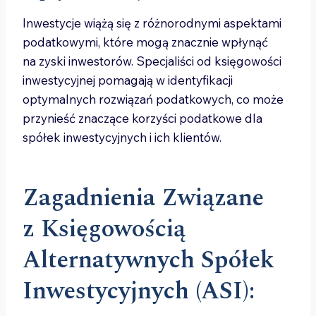
Inwestycje wiążą się z różnorodnymi aspektami
podatkowymi, które mogą znacznie wpłynąć
na zyski inwestorów. Specjaliści od księgowości
inwestycyjnej pomagają w identyfikacji
optymalnych rozwiązań podatkowych, co może
przynieść znaczące korzyści podatkowe dla
spółek inwestycyjnych i ich klientów.
Zagadnienia Związane
z Księgowością
Alternatywnych Spółek
Inwestycyjnych (ASI):