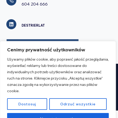
604 204 666
DESTRIERLAT
FORMULARZ KONTAKTOWY
Cenimy prywatność użytkowników
Używamy plików cookie, aby poprawić jakość przeglądania,
wyświetlać reklamy lub treści dostosowane do
indywidualnych potrzeb użytkowników oraz analizować
Realizacja:
Verseo.pl
ruch na stronie. Kliknięcie przycisku „Akceptuj wszystkie”
oznacza zgodę na wykorzystywanie przez nas plików
Regulamin
cookie.
Polityka prywatności
Dostosuj
Odrzuć wszystkie
© 2026 Destrier