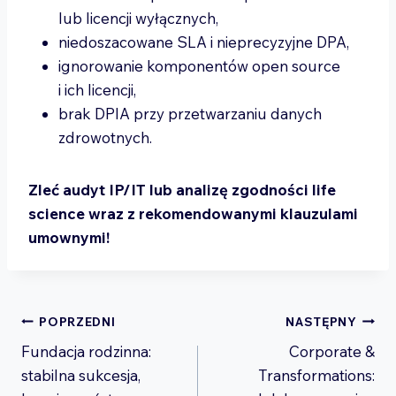
lub licencji wyłącznych,
niedoszacowane SLA i nieprecyzyjne DPA,
ignorowanie komponentów open source
i ich licencji,
brak DPIA przy przetwarzaniu danych
zdrowotnych.
Zleć audyt IP/IT lub analizę zgodności life
science wraz z rekomendowanymi klauzulami
umownymi!
Nawigacja
POPRZEDNI
NASTĘPNY
Fundacja rodzinna:
Corporate &
wpisu
stabilna sukcesja,
Transformations: