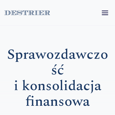
Przejdź
do
treści
Sprawozdawczo
ść
i konsolidacja
finansowa