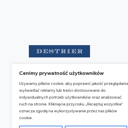
Destrier to grupa podmiotów
Cenimy prywatność użytkowników
doradczych zapewniających obsługę
w zakresie kancelarii prawnej,
Używamy plików cookie, aby poprawić jakość przeglądania
księgowości oraz podatków.
wyświetlać reklamy lub treści dostosowane do
indywidualnych potrzeb użytkowników oraz analizować
NASZE BIURO
ruch na stronie. Kliknięcie przycisku „Akceptuj wszystkie”
Warsaw Corporate Center
oznacza zgodę na wykorzystywanie przez nas plików
ul. Emilii Plater 28
cookie.
00-688 Warszawa