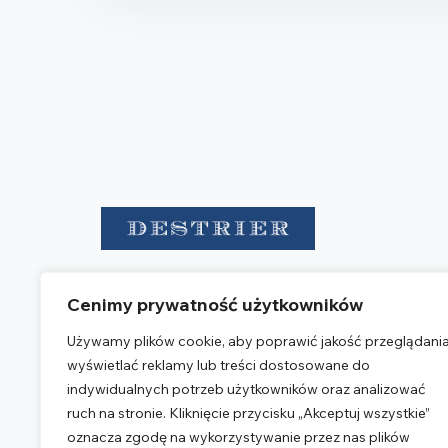
Destrier to grupa podmiotów
Cenimy prywatność użytkowników
doradczych zapewniających obsługę
w zakresie kancelarii prawnej,
Używamy plików cookie, aby poprawić jakość przeglądania
księgowości oraz podatków.
wyświetlać reklamy lub treści dostosowane do
indywidualnych potrzeb użytkowników oraz analizować
NASZE BIURO
ruch na stronie. Kliknięcie przycisku „Akceptuj wszystkie”
Warsaw Corporate Center
oznacza zgodę na wykorzystywanie przez nas plików