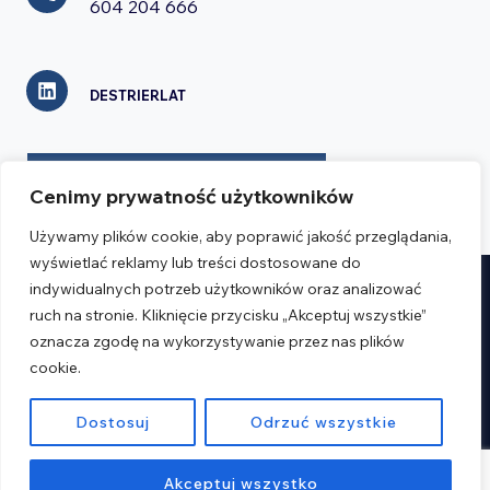
604 204 666
DESTRIERLAT
FORMULARZ KONTAKTOWY
Cenimy prywatność użytkowników
Używamy plików cookie, aby poprawić jakość przeglądania,
wyświetlać reklamy lub treści dostosowane do
indywidualnych potrzeb użytkowników oraz analizować
Realizacja:
Verseo.pl
ruch na stronie. Kliknięcie przycisku „Akceptuj wszystkie”
oznacza zgodę na wykorzystywanie przez nas plików
Regulamin
cookie.
Polityka prywatności
Dostosuj
Odrzuć wszystkie
© 2026 Destrier
Akceptuj wszystko