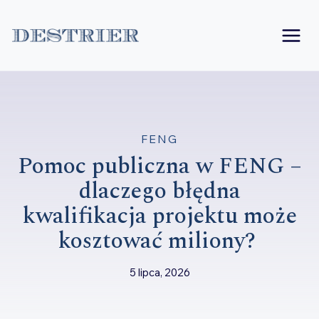
Przejdź
do
treści
FENG
Pomoc publiczna w FENG –
dlaczego błędna
kwalifikacja projektu może
kosztować miliony?
5 lipca, 2026