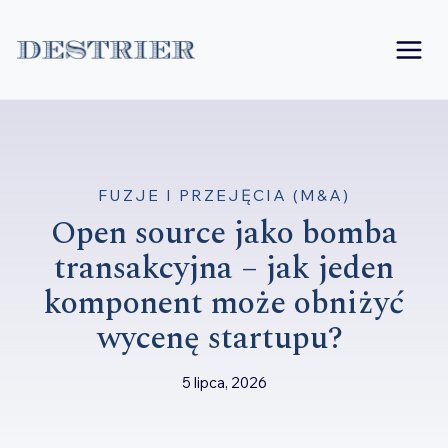
Przejdź
do
treści
FUZJE I PRZEJĘCIA (M&A)
Open source jako bomba
transakcyjna – jak jeden
komponent może obniżyć
wycenę startupu?
5 lipca, 2026