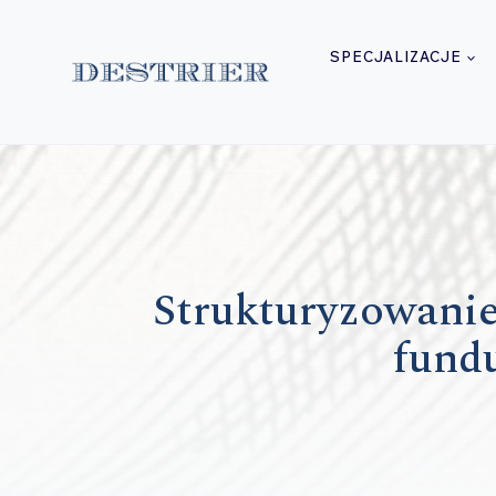
Przejdź
do
SPECJALIZACJE
treści
Strukturyzowanie 
fund