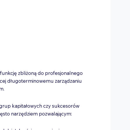
 funkcję zbliżoną do profesjonalnego
użącej długoterminowemu zarządzaniu
ym.
li grup kapitałowych czy sukcesorów
często narzędziem pozwalającym: