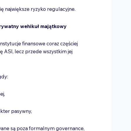
ię największe ryzyko regulacyjne.
rywatny wehikuł majątkowy
stytucje finansowe coraz częściej
rę ASI, lecz przede wszystkim jej
gdy:
nej,
rakter pasywny,
wane są poza formalnym governance,