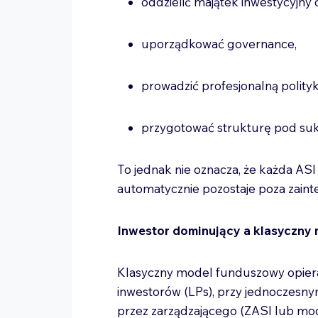
oddzielić majątek inwestycyjny 
uporządkować governance,
prowadzić profesjonalną polity
przygotować strukturę pod suk
To jednak nie oznacza, że każda A
automatycznie pozostaje poza zain
Inwestor dominujący a klasyczny
Klasyczny model funduszowy opiera 
inwestorów (LPs), przy jednoczesn
przez zarządzającego (ZASI lub mo