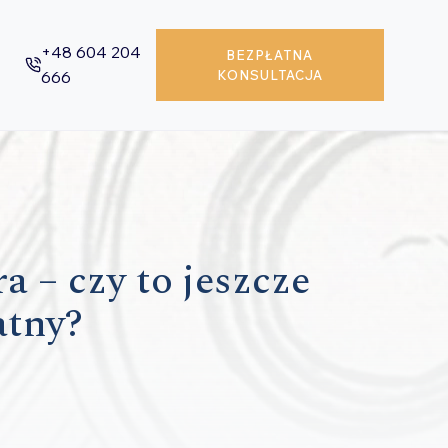
+48 604 204
BEZPŁATNA
666
KONSULTACJA
a – czy to jeszcze
atny?