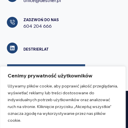
office@destrier.pl
ZADZWOŃ DO NAS
604 204 666
DESTRIERLAT
FORMULARZ KONTAKTOWY
Cenimy prywatność użytkowników
Używamy plików cookie, aby poprawić jakość przeglądania,
wyświetlać reklamy lub treści dostosowane do
indywidualnych potrzeb użytkowników oraz analizować
Realizacja:
Verseo.pl
ruch na stronie. Kliknięcie przycisku „Akceptuj wszystkie”
oznacza zgodę na wykorzystywanie przez nas plików
Regulamin
cookie.
Polityka prywatności