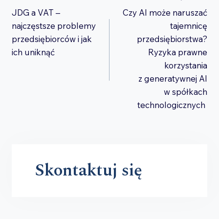
JDG a VAT –
Czy AI może naruszać
wpisu
najczęstsze problemy
tajemnicę
przedsiębiorców i jak
przedsiębiorstwa?
ich uniknąć
Ryzyka prawne
korzystania
z generatywnej AI
w spółkach
technologicznych
Skontaktuj się