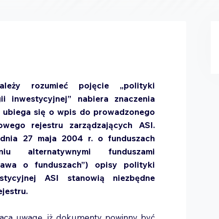
ależy rozumieć pojęcie „polityki
gii inwestycyjnej” nabiera znaczenia
I ubiega się o wpis do prowadzonego
wego rejestru zarządzających ASI.
dnia 27 maja 2004 r. o funduszach
niu alternatywnymi funduszami
tawa o funduszach”) opisy polityki
estycyjnej ASI stanowią niezbędne
jestru.
aca uwagę, iż dokumenty powinny być