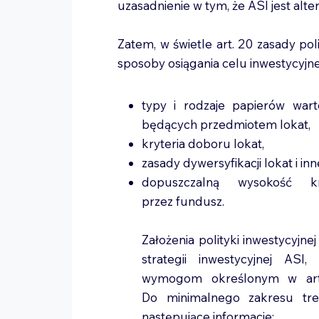
uzasadnienie w tym, że ASI jest a
Zatem, w świetle art. 20 zasady pol
sposoby osiągania celu inwestycyjne
typy i rodzaje papierów war
będących przedmiotem lokat,
kryteria doboru lokat,
zasady dywersyfikacji lokat i in
dopuszczalną wysokość k
przez fundusz.
Założenia polityki inwestycyjn
strategii inwestycyjnej AS
wymogom określonym w art.
Do minimalnego zakresu treśc
następujące informacje: