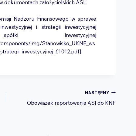
w dokumentach założycielskich ASI”.
omisji Nadzoru Finansowego w sprawie
westycyjnej i strategii inwestycyjnej
spółki inwestycyjnej
pl/komponenty/img/Stanowisko_UKNF_ws
trategii_inwestycyjnej_61012.pdf].
NASTĘPNY
Obowiązek raportowania ASI do KNF