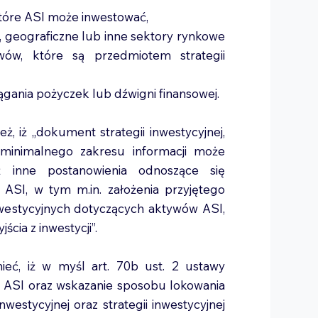
tóre ASI może inwestować,
 geograficzne lub inne sektory rynkowe
wów, które są przedmiotem strategii
iągania pożyczek lub dźwigni finansowej.
, iż „dokument strategii inwestycyjnej,
minimalnego zakresu informacji może
ż inne postanowienia odnoszące się
j ASI, w tym m.in. założenia przyjętego
westycyjnych dotyczących aktywów ASI,
cia z inwestycji”.
ć, iż w myśl art. 70b ust. 2 ustawy
y ASI oraz wskazanie sposobu lokowania
nwestycyjnej oraz strategii inwestycyjnej