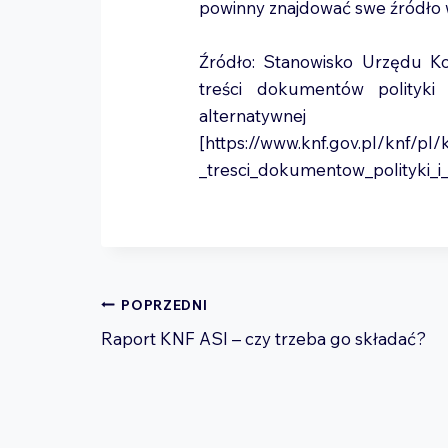
powinny znajdować swe źródło 
Źródło: Stanowisko Urzędu K
treści dokumentów polityki in
alternatywnej 
[https://www.knf.gov.pl/knf/
_tresci_dokumentow_polityki_i_s
Nawigacja
POPRZEDNI
wpisu
Raport KNF ASI – czy trzeba go składać?