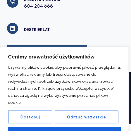
604 204 666
DESTRIERLAT
FORMULARZ KONTAKTOWY
Cenimy prywatność użytkowników
Używamy plików cookie, aby poprawić jakość przeglądania,
wyświetlać reklamy lub treści dostosowane do
indywidualnych potrzeb użytkowników oraz analizować
Realizacja:
Verseo.pl
ruch na stronie. Kliknięcie przycisku „Akceptuj wszystkie”
oznacza zgodę na wykorzystywanie przez nas plików
Regulamin
cookie.
Polityka prywatności
Dostosuj
Odrzuć wszystkie
© 2026 Destrier