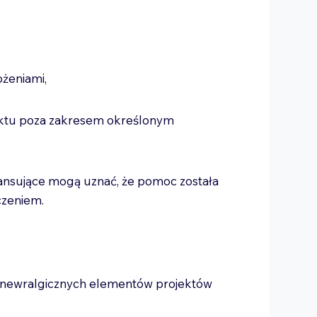
łożeniami,
ektu poza zakresem określonym
nansujące mogą uznać, że pomoc została
czeniem.
ej newralgicznych elementów projektów