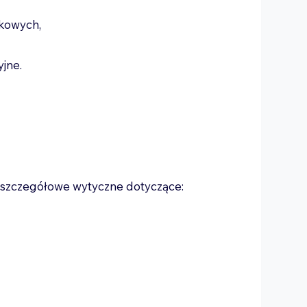
atkowych,
yjne.
u
szczegółowe wytyczne dotyczące: