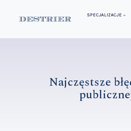
Przejdź
do
SPECJALIZACJE
treści
Najczęstsze bł
publiczne