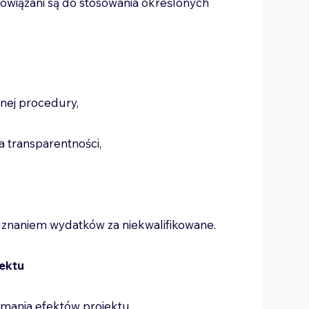
bowiązani są do stosowania określonych
nej procedury,
a transparentności,
znaniem wydatków za niekwalifikowane.
jektu
zymania efektów projektu