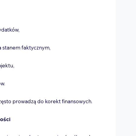
ydatków,
 a stanem faktycznym,
ojektu,
ów.
zęsto prowadzą do korekt finansowych.
ości