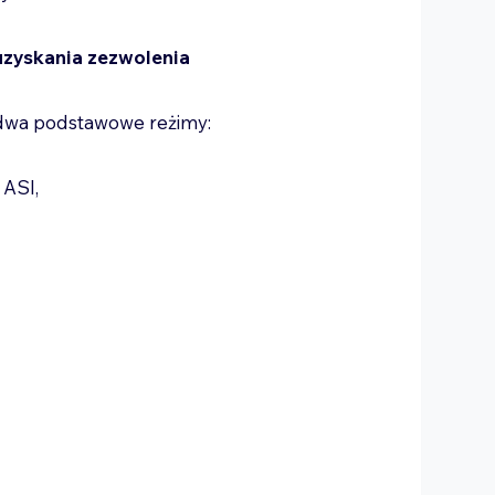
uzyskania zezwolenia
 dwa podstawowe reżimy:
h ASI,
.