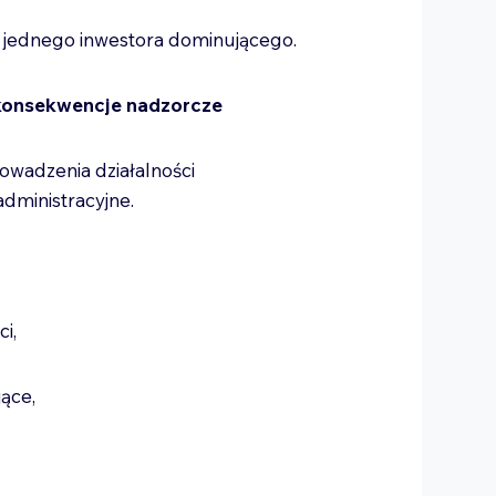
jednego inwestora dominującego.
 konsekwencje nadzorcze
owadzenia działalności
dministracyjne.
ci,
jące,
,