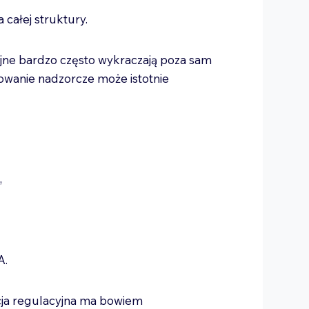
 całej struktury.
ne bardzo często wykraczają poza sam
owanie nadzorcze może istotnie
a,
&A.
cja regulacyjna ma bowiem