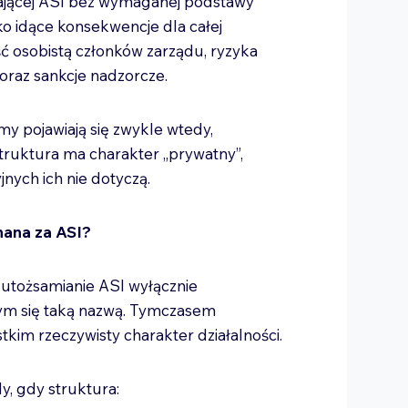
ającej ASI bez wymaganej podstawy
o idące konsekwencje dla całej
 osobistą członków zarządu, ryzyka
oraz sankcje nadzorcze.
y pojawiają się zwykle wtedy,
struktura ma charakter „prywatny”,
nych ich nie dotyczą.
nana za ASI?
 utożsamianie ASI wyłącznie
ym się taką nazwą. Tymczasem
tkim rzeczywisty charakter działalności.
y, gdy struktura: