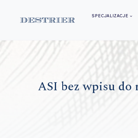
Przejdź
do
SPECJALIZACJE
treści
ASI bez wpisu do r