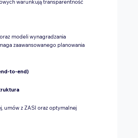
towych warunkują transparentność
 oraz modeli wynagradzania
 wymaga zaawansowanego planowania
end-to-end)
truktura
nej, umów z ZASI oraz optymalnej