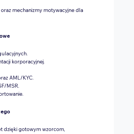
 oraz mechanizmy motywacyjne dla
lowe
gulacyjnych.
acji korporacyjnej.
oraz AML/KYC.
SF/MSR.
portowanie.
cego
ket dzięki gotowym wzorcom,