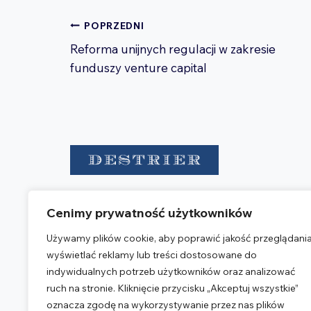
Nawigacja
POPRZEDNI
wpisu
Reforma unijnych regulacji w zakresie
funduszy venture capital
Destrier to grupa podmiotów
Cenimy prywatność użytkowników
doradczych zapewniających obsługę
w zakresie kancelarii prawnej,
Używamy plików cookie, aby poprawić jakość przeglądania
księgowości oraz podatków.
wyświetlać reklamy lub treści dostosowane do
indywidualnych potrzeb użytkowników oraz analizować
NASZE BIURO
ruch na stronie. Kliknięcie przycisku „Akceptuj wszystkie”
Warsaw Corporate Center
oznacza zgodę na wykorzystywanie przez nas plików