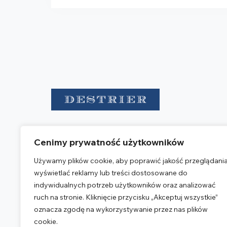
Destrier is a group of advisory
Cenimy prywatność użytkowników
entities providing legal, accounting,
and tax services.
Używamy plików cookie, aby poprawić jakość przeglądania
wyświetlać reklamy lub treści dostosowane do
OUR OFFICE
indywidualnych potrzeb użytkowników oraz analizować
Warsaw Corporate Center
ruch na stronie. Kliknięcie przycisku „Akceptuj wszystkie”
ul. Emilii Plater 28
oznacza zgodę na wykorzystywanie przez nas plików
00-688 Warszawa
cookie.